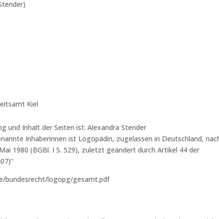
Stender)
eitsamt Kiel
g und Inhalt der Seiten ist: Alexandra Stender
enannte Inhaberinnen ist Logopädin, zugelassen in Deutschland, nac
i 1980 (BGBl. I S. 529), zuletzt geändert durch Artikel 44 der
407)“
.de/bundesrecht/logopg/gesamt.pdf