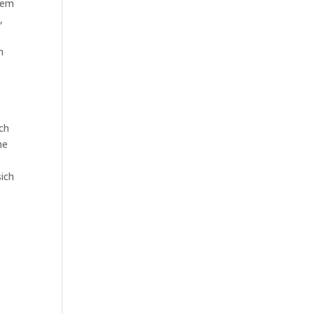
rem
,
n
ich
he
ich