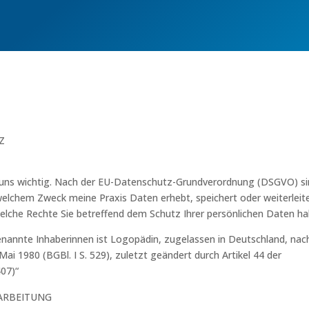
Z
 uns wichtig. Nach der EU-Datenschutz-Grundverordnung (DSGVO) s
u welchem Zweck meine Praxis Daten erhebt, speichert oder weiterleite
lche Rechte Sie betreffend dem Schutz Ihrer persönlichen Daten ha
enannte Inhaberinnen ist Logopädin, zugelassen in Deutschland, nac
i 1980 (BGBl. I S. 529), zuletzt geändert durch Artikel 44 der
407)“
ARBEITUNG