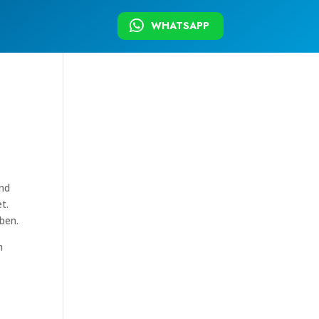
WHATSAPP
ind
t.
ben.
h